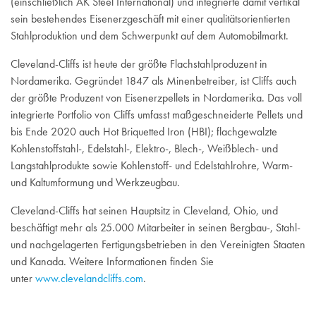
(einschließlich AK Steel International) und integrierte damit vertikal
sein bestehendes Eisenerzgeschäft mit einer qualitätsorientierten
Stahlproduktion und dem Schwerpunkt auf dem Automobilmarkt.
Cleveland-Cliffs ist heute der größte Flachstahlproduzent in
Nordamerika. Gegründet 1847 als Minenbetreiber, ist Cliffs auch
der größte Produzent von Eisenerzpellets in Nordamerika. Das voll
integrierte Portfolio von Cliffs umfasst maßgeschneiderte Pellets und
bis Ende 2020 auch Hot Briquetted Iron (HBI); flachgewalzte
Kohlenstoffstahl-, Edelstahl-, Elektro-, Blech-, Weißblech- und
Langstahlprodukte sowie Kohlenstoff- und Edelstahlrohre, Warm-
und Kaltumformung und Werkzeugbau.
Cleveland-Cliffs hat seinen Hauptsitz in Cleveland, Ohio, und
beschäftigt mehr als 25.000 Mitarbeiter in seinen Bergbau-, Stahl-
und nachgelagerten Fertigungsbetrieben in den Vereinigten Staaten
und Kanada. Weitere Informationen finden Sie
unter
www.clevelandcliffs.com
.